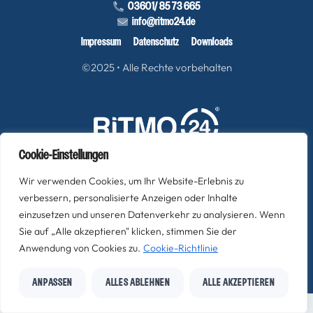
03601/ 85 73 665
info@ritmo24.de
Impressum
Datenschutz
Downloads
©2025 • Alle Rechte vorbehalten
Cookie-Einstellungen
Wir verwenden Cookies, um Ihr Website-Erlebnis zu
Ritmo Zeitarbeitsagentur GmbH
verbessern, personalisierte Anzeigen oder Inhalte
Mahllindenweg 13-14 – 99986 Vogtei / OT Niederdorla
einzusetzen und unseren Datenverkehr zu analysieren. Wenn
Sie auf „Alle akzeptieren" klicken, stimmen Sie der
Webdesign von
Anwendung von Cookies zu.
Cookie-Richtlinie
ANPASSEN
ALLES ABLEHNEN
ALLE AKZEPTIEREN